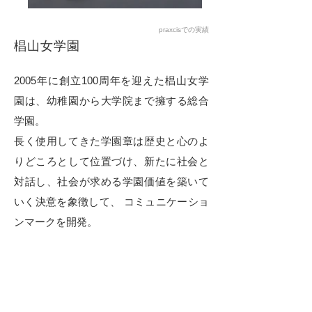
praxcisでの実績
椙山女学園
2005年に創立100周年を迎えた椙山女学
園は、幼稚園から大学院まで擁する総合
学園。
長く使用してきた学園章は歴史と心のよ
りどころとして位置づけ、新たに社会と
対話し、社会が求める学園価値を築いて
いく決意を象徴して、 コミュニケーショ
ンマークを開発。
英文ロゴをベースに、教育理念「人間に
なろう」を組み込み、さらにyの文字に工
夫を加えて「人」を表現し独自化。