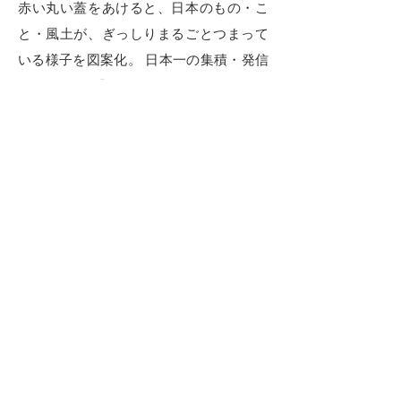
赤い丸い蓋をあけると、日本のもの・こ
と・風土が、ぎっしりまるごとつまって
いる様子を図案化。 日本一の集積・発信
の場である「まるごとにっぽん」の名
称・意図を象徴化したデザイン。 中に詰
まった格子柄は、まるごとにっぽんから
生まれる「つながり、ひろがり、結びつ
き」の創出を表現。
カラーは、祝い事に伝統的に使用される
紅白を用い「晴れやかな和」を訴求する
色構成。
Back
Next
© 2020 taro hanada design